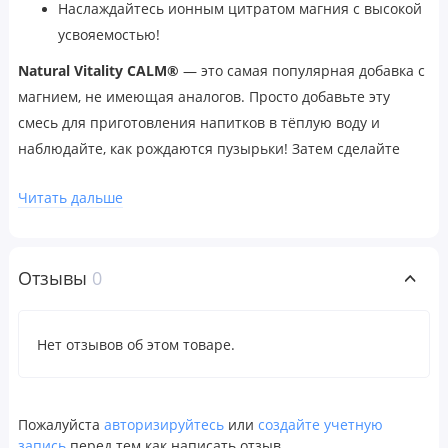
Наслаждайтесь ионным цитратом магния с высокой
усвояемостью!
Natural Vitality CALM®
— это самая популярная добавка с
магнием, не имеющая аналогов. Просто добавьте эту
смесь для приготовления напитков в тёплую воду и
наблюдайте, как рождаются пузырьки! Затем сделайте
глоток и наслаждайтесь успокаивающим напитком CALM.
Читать дальше
^ Изготовлено из лимонной кислоты и карбоната магния
Рекомендации по применению
Для взрослых
Мы рекомендуем начать с половины
Отзывы
0
чайной ложки (1 г) порошка Natural Vitality CALM®.
постепенно увеличивая до 2 чайных ложек (4 г) в день.
Нет отзывов об этом товаре.
Поместите желаемое количество порошка в чашку или
кружку, добавьте 2–3 унции теплой воды и дайте напитку
загореться. Размешайте до полного растворения порошка,
Пожалуйста
авторизируйтесь
или
создайте учетную
затем добавьте в чашку теплой или холодной воды.
запись
перед тем как написать отзыв