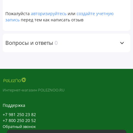
Продукт герметично упакован в целях безопасности. Не
использовать, если защитная пленка отсутствует или
Пожалуйста
авторизируйтесь
или
создайте учетную
повреждена. Рекомендуется хранить при контролируемой
запись
перед тем как написать отзыв
комнатной температуре от 20 до 25 °C (от 68 до 77 °F).
Данный продукт упаковывается по весу, а не по объему.
Со временем происходит усадка содержимого упаковки.
Вопросы и ответы
0
Пищевая
ценность
Размер порции:
1
мерная ложка (3,5
г)
Интернет-магазин POLEZNOO.RU
Порций в
упаковке:
прибл.
Поддержка
109
+7 981 250 23 82
+7 800 250 20 52
Количество
% от
в 1 порции
суточной
Обратный звонок
нормы