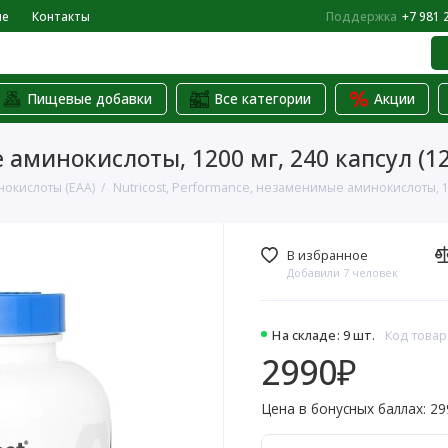
не
Контакты
Поддержка
+7 981 
Пищевые добавки
Все категории
Акции
 аминокислоты, 1200 мг, 240 капсул (1
окислоты (EAA)
Nutricost, Performance, незаменимые аминокислоты, 12
В избранное
Добавили 7 человек
На складе: 9 шт.
Код товар
2990₽
Цена в бонусных баллах: 29