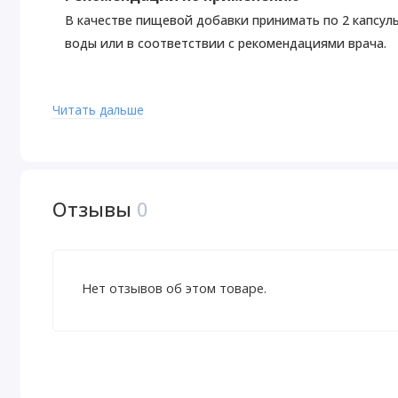
В качестве пищевой добавки принимать по 2 капсулы
воды или в соответствии с рекомендациями врача.
Предупреждения
Читать дальше
Для здоровых людей старше 18 лет. Перед началом 
грудью, при приеме препаратов, наличии заболевани
Хранить в недоступном для детей месте. Не следует
повреждена или отсутствует.
Отзывы
0
Хранить в сухом и прохладном месте.
Пищевая ценность
Нет отзывов об этом товаре.
Размер порции:
2 капсулы
Порций в упаковке:
120