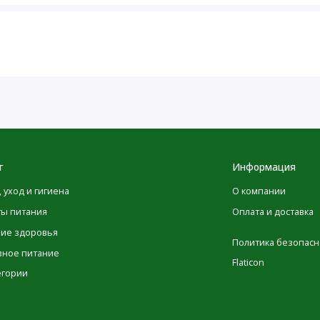
нормы
250 мг
*
250 мг
*
150 мг
*
150 мг
*
150 мг
*
100 мг
*
г
Информация
, уход и гигиена
О компании
50 мг
*
ты питания
Оплата и доставка
50 мг
*
ние здоровья
Политика безопасн
50 мг
*
вное питание
Flaticon
егории