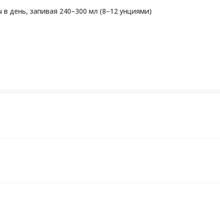
 в день, запивая 240–300 мл (8–12 унциями)
применения во время беременности, кормления
й следует проконсультироваться с врачом.
 использовать продукт, если защитная пленка
Количество
% от
в 1 порции
суточной