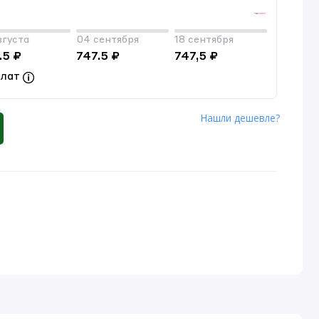
вгуста
04 сентября
18 сентября
.5 ₽
747.5 ₽
747,5 ₽
плат
Нашли дешевле?