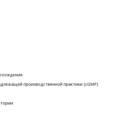
исхождения
адлежащей производственной практики (cGMP)
атории