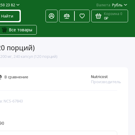
250 23 82
Валюта
Рубль
Корзина
0
Найти
0₽
Все товары
20 порций)
00 мг, 240 капсул (120 порций)
Nutricost
В сравнение
Производитель
а: NCS-67843
90