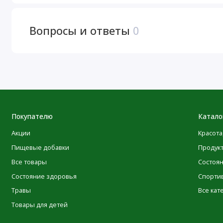
L-лейцин.
Вопросы и ответы
0
L-лизина гидрохлорид
L-изолейцин
L-валин
L-треонин
L-фенилаланин
Покупателю
Катало
Акции
Красота
L-гистидин
Пищевые добавки
Продук
L-триптофан
Все товары
Состоя
L-метионин
Состояние здоровья
Спорти
* Суточная норма не определена.
Травы
Все кат
Товары для детей
Ингредиенты