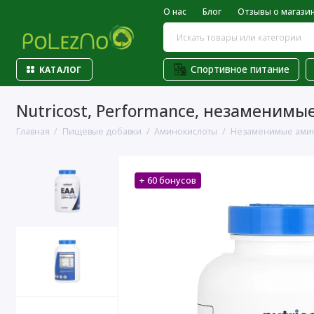
О нас
Блог
Отзывы о магази
Спортивное питание
КАТАЛОГ
Nutricost, Performance, незаменимые
Главная
Пищевые добавки
Аминокислоты
Незаменимые амин
+ 60 бонусов