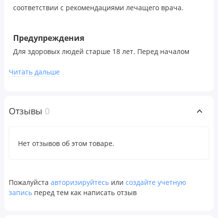
соответствии с рекомендациями лечащего врача.
Предупреждения
Для здоровых людей старше 18 лет. Перед началом
применения во время беременности, кормления
Читать дальше
грудью, при приеме препаратов, наличии заболеваний
следует проконсультироваться с врачом. Хранить в
недоступном для детей месте. Не следует использовать
Отзывы
0
продукт, если защитная пленка повреждена или
отсутствует.
Хранить в сухом и прохладном месте.
Нет отзывов об этом товаре.
Пищевая ценность
Размер порции:
1 капсула
Пожалуйста
авторизируйтесь
или
создайте учетную
запись
перед тем как написать отзыв
Порций в упаковке:
120
Количество
% от