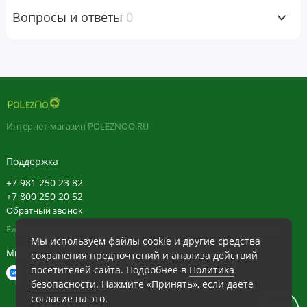
в 1 порции
суточной
Вопросы и ответы
0
нормы
L-триптофан
500 мг
*
Экстракт черного перца BioPerine®
5 мг
*
(Piper nigrum) (плоды)
(минимум 95% пиперина)
* Суточная норма не определена.
Интернет-магазин POLEZNOO.RU
Ингредиенты
Рисовая мука, желатиновая капсула, диоксид кремния,
Поддержка
стеарат магния (растительного происхождения).
+7 981 250 23 82
+7 800 250 20 52
ОТКАЗ ОТ ОТВЕТСТВЕННОСТИ
Обратный звонок
Команда ПОЛЕЗНО всегда стремится придерживаться
Ежедневно в будние с 11:30 до 20:30, в выходные с 11:30 до 19:30
Мы используем файлы cookie и другие средства
максимальной точности в изображениях и информации
Мы в сети
сохранения предпочтений и анализа действий
о своей продукции. Однако некоторые изменения,
посетителей сайта. Подробнее в
Политика
вносимые производителями, касающиеся упаковки или
безопасности
. Нажмите «Принять», если даете
списка ингредиентов, могут потребовать
согласие на это.