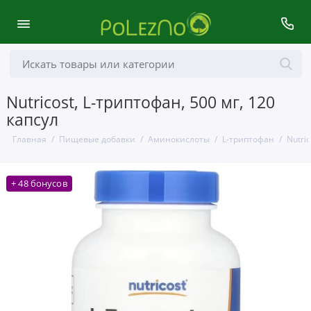
Nutricost, L-триптофан, 500 мг, 120
капсул
Главная
Пищевые добавки
Аминокислоты
L-триптофан
Nutric
+ 48 бонусов