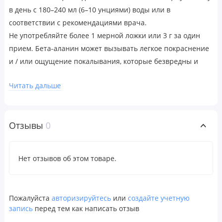
в день с 180–240 мл (6–10 унциями) воды или в
соответствии с рекомендациями врача.
Не употребляйте более 1 мерной ложки или 3 г за один
прием. Бета-аланин может вызывать легкое покраснение
и / или ощущение покалывания, которые безвредны и
проходят через несколько часов после использования.
Читать дальше
Предупреждения
Примечание. Хранить в сухом и прохладном месте.
Содержимое продается по весу, а не по объему. Возможна
Отзывы
0
небольшая усадка продукта.
Для здоровых людей старше 18 лет. Перед началом
Нет отзывов об этом товаре.
применения во время беременности, кормления грудью,
при приеме препаратов, наличии заболеваний следует
проконсультироваться с врачом. Хранить в недоступном
Пожалуйста
авторизируйтесь
или
создайте учетную
для детей месте. Не следует использовать продукт, если
запись
перед тем как написать отзыв
защитная пленка повреждена или отсутствует.