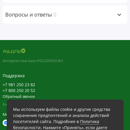
Пищевая
Вопросы и ответы
0
ценность
Размер
порции:
1
мерная ложка (3
г)
Порций в
упаковке:
60
Интернет-магазин POLEZNOO.RU
Количество
% от
Поддержка
в 1 порции
суточной
нормы
+7 981 250 23 82
+7 800 250 20 52
Бета-аланин
3 г
*
Обратный звонок
Ежедневно в будние с 11:30 до 20:30, в выходные с 11:30 до 19:30
* Суточная
Мы используем файлы cookie и другие средства
норма не
Мы в сети
сохранения предпочтений и анализа действий
определена.
посетителей сайта. Подробнее в
Политика
безопасности
. Нажмите «Принять», если даете