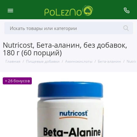
Nutricost, Бета-аланин, без добавок,
180 г (60 порций)
Главная
Пищевые добавки
Аминокислоты
Бета-аланин
Nutri
+ 26 бонусов