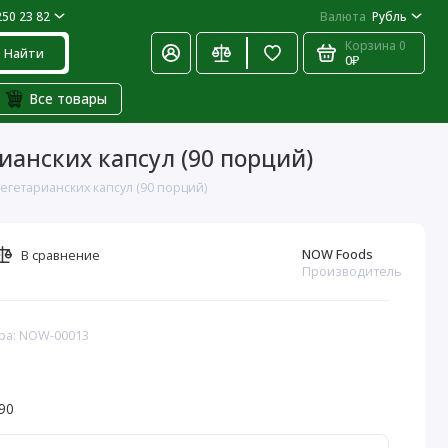
250 23 82
Валюта
Рубль
Корзина
0
Найти
0₽
Все товары
ианских капсул (90 порций)
егетарианских капсул (90 порций)
NOW Foods
В сравнение
Производитель
ра: NOW-00013
90