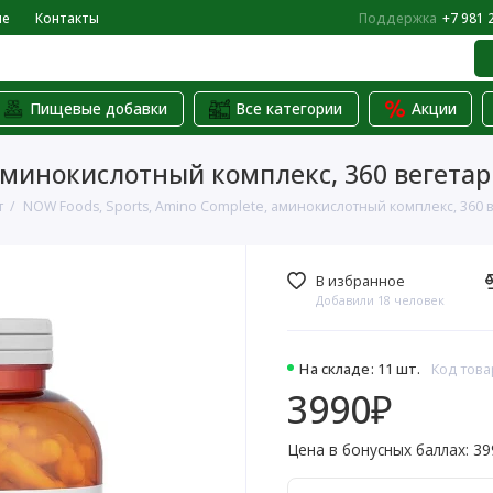
не
Контакты
Поддержка
+7 981 
Пищевые добавки
Все категории
Акции
 аминокислотный комплекс, 360 вегетар
т
NOW Foods, Sports, Amino Complete, аминокислотный комплекс, 360 в
В избранное
Добавили 18 человек
На складе: 11 шт.
Код това
3990₽
Цена в бонусных баллах: 39