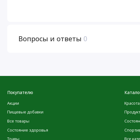
Размер порции:
4 растительные капсулы
Порций в упаковке:
90
Вопросы и ответы
0
Калории
Белок
Витамин B6 (из пиридоксина гидрохлорида)
Смесь, связанная с пептидами
Источники аминокислот (изолят сывороточного протеина
Покупателю
Катало
изолят протеина, казеинат натрия) и аминокислоты
Акции
Красота
(L-глютамин, L-аргинин, L-орнитин)
Пищевые добавки
Продук
* Процент от суточной нормы при условии потребления 
Все товары
Состоя
† Суточная норма не определена.
Состояние здоровья
Спорти
Типичный амин
Травы
Все кат