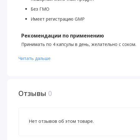
Без ГМО
Имеет регистрацию GMP
Рекомендации по применению
Принимать по 4 капсулы в день, желательно с соком.
Читать дальше
Предупреждения
Предупреждение
. Только для взрослых. Перед исполь
случае приема препаратов или наличия заболеваний п
детей месте.
Отзывы
0
Продукт может естественным образом менять цвет.
После вскрытия упаковки хранить в сухом и прохладно
Нет отзывов об этом товаре.
Факты о добавке