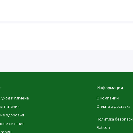
Количество на
% от суточной
порцию
нормы
10
2 г
4%*
13 мг
765%
2,8 г (2800 мг)
†
, соя
г
Информация
, уход и гигиена
О компании
ты питания
Оплата и доставка
2000 калорий в день.
ние здоровья
Политика безопасн
вное питание
Flaticon
окислотный состав
егории