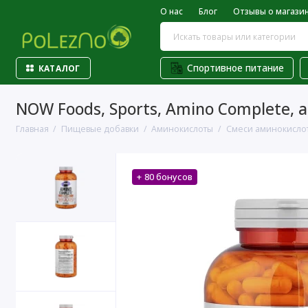
О нас
Блог
Отзывы о магази
Спортивное питание
КАТАЛОГ
NOW Foods, Sports, Amino Complete,
Главная
Пищевые добавки
Аминокислоты
Смеси аминокисло
+ 80 бонусов