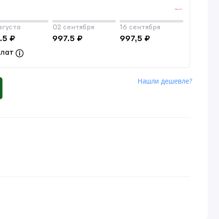
вгуста
02 сентября
16 сентября
.5 ₽
997.5 ₽
997,5 ₽
плат
Нашли дешевле?