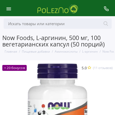
Now Foods, L-аргинин, 500 мг, 100
вегетарианских капсул (50 порций)
Главная
Пищевые добавки
Аминокислоты
L-аргинин
Now Foo
5.0
(11 отзывов)
+ 20 бонусов