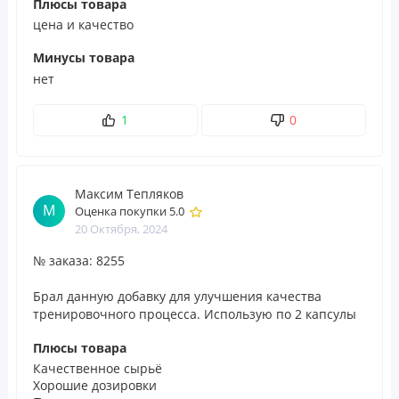
Плюсы товара
предупреждениями и инструкциями по использованию
цена и качество
продуктов перед их применением и не полагаться
Минусы товара
исключительно на информацию, представленную на
нет
сайте POLEZNOO.RU. Обратите внимание, что
некоторые из описаний продуктов на нашем сайте
1
0
выполнены с использованием машинного перевода.
Это сделано исключительно для вашего удобства. Все
подобные переводы будут заменены на выполненные
Максим Тепляков
нашими лингвистами в самое ближайшее время.
М
Оценка покупки 5.0
20 Октября, 2024
Посетить веб-сайт производителя
№ заказа: 8255
Брал данную добавку для улучшения качества
тренировочного процесса. Использую по 2 капсулы
вместе с предтренировочным комплексом.
Плюсы товара
Качественное сырьё
Хорошие дозировки