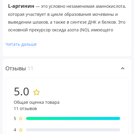
L-аргинин
— это условно незаменимая аминокислота,
которая участвует в цикле образования мочевины и
выведении шлаков, а также в синтезе ДНК и белков. Это
основной прекурсор оксида азота (NO), имеющего
важное значение для расширения кровеносных
Читать дальше
сосудов.
Рекомендации по применению
Отзывы
11
Принимать по 2 капсулы два раза в день по мере
необходимости. Принимать между приемами пищи или
5.0
перед сном, запивая не менее 240 мл (8 жидк. унциями)
воды или сока для улучшения всасывания.
Общая оценка товара
11 отзывов
Предупреждения
Продукт может естественным образом менять цвет.
5
4
После вскрытия упаковки хранить в сухом и