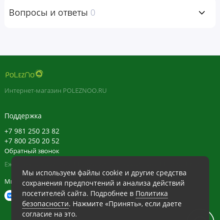
специально разработанной для людей, которые хотят
Вопросы и ответы
0
максимизировать свое здоровье и хорошее
самочувствие.
Рекомендации по применению
В качестве пищевой добавки принимайте одну порцию (1
мерную ложку), запивая 240–240 мл (8–12 унциями)
Интернет-магазин POLEZNOO.RU
воды или любимого напитка. Принимайте за 15–20 минут
до тренировки.
Поддержка
+7 981 250 23 82
+7 800 250 20 52
Ингредиенты
Обратный звонок
Диоксид кремния.
Ежедневно в будние с 11:30 до 20:30, в выходные с 11:30 до 19:30
Мы используем файлы cookie и другие средства
Продукт не содержит глютена, молочных продуктов, яиц,
Мы в сети
сохранения предпочтений и анализа действий
арахис, соя, моллюсков, пшеницы, дрожжей,
посетителей сайта. Подробнее в
Политика
наполнителей, связывающих веществ, консервантов,
безопасности
. Нажмите «Принять», если даете
согласие на это.
искусственные ингредиенты.