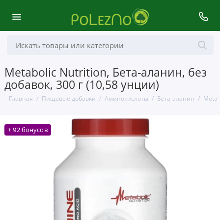
Metabolic Nutrition, Бета-аланин, без
добавок, 300 г (10,58 унции)
Главная
Пищевые добавки
Аминокислоты
Бета-аланин
Metab
+ 92 бонусов