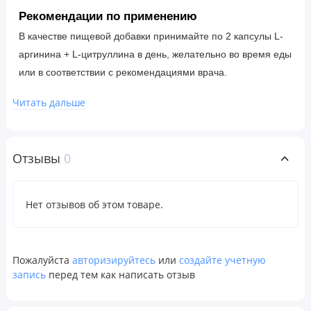
Рекомендации по применению
В качестве пищевой добавки принимайте по 2 капсулы L-
аргинина + L-цитруллина в день, желательно во время еды
или в соответствии с рекомендациями врача.
Читать дальше
Ингредиенты
Растительная капсула, микрокристаллическая целлюлоза,
стеарат магния, диоксид кремния.
Отзывы
0
Этот продукт изготовлен в США, производится на
предприятии, имеющем регистрацию GMP, и содержит
Нет отзывов об этом товаре.
локальные и импортированные ингредиенты.
Пожалуйста
авторизируйтесь
или
создайте учетную
Предупреждения
запись
перед тем как написать отзыв
Не применять продукт лицам с уже имеющимися
заболеваниями, принимающим лекарства,