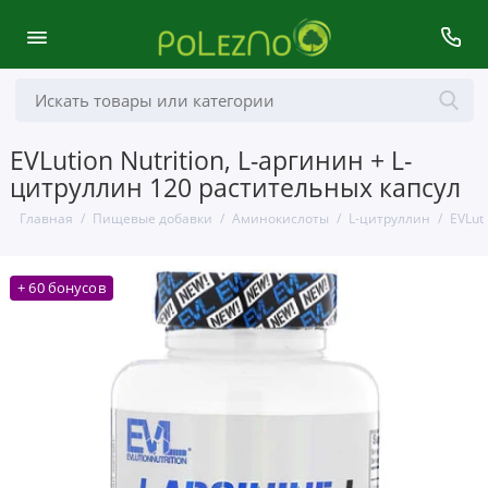
EVLution Nutrition, L-аргинин + L-
цитруллин 120 растительных капсул
Главная
Пищевые добавки
Аминокислоты
L-цитруллин
EVLut
+ 60 бонусов