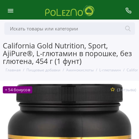
California Gold Nutrition, Sport,
AjiPure®, L-глютамин в порошке, без
глютена, 454 г (1 фунт)
Главная
Пищевые добавки
Аминокислоты
L-глютамин
Califor
5.0
(3 отзыва)
+ 54 бонусов