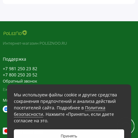
ПРОДУКТ УПАКОВАН И ПРОДАЕТСЯ ПО ВЕСУ, А НЕ ПО
ОБЪЕМУ. СО ВРЕМЕНЕМ ПРОИСХОДИТ УСАДКА
Пищевая ценность
Размер порции:
1 мерная ложка (5 г)
Интернет-магазин POLEZNOO.RU
Порций в упаковке:
прибл. 91
Количество
% от
Поддержка
в 1 порции
суточной
нормы
+7 981 250 23 82
+7 800 250 20 52
Калории
20
Обратный звонок
L-глютамин (в свободной форме)
5 г
†
Ежедневно в будние с 11:30 до 20:30, в выходные с 11:30 до 19:30
Мы используем файлы cookie и другие средства
† Суточная норма не определена.
Мы в сети
сохранения предпочтений и анализа действий
посетителей сайта. Подробнее в
Политика
безопасности
. Нажмите «Принять», если даете
Ингредиенты
согласие на это.
Основные ингредиенты
L-глютамин (в свободной форме)
Принять