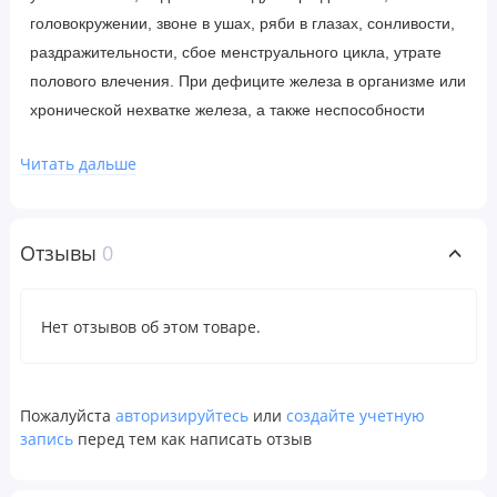
головокружении, звоне в ушах, ряби в глазах, сонливости,
раздражительности, сбое менструального цикла, утрате
полового влечения. При дефиците железа в организме или
хронической нехватке железа, а также неспособности
усваивать железо, рекомендуется принимать
Читать дальше
железосодержащие препараты, которые повышают
уровень гемоглобина в крови (например, Ferrasorb).
Исследования показывают, что сочетание железа с
Отзывы
0
важными витаминами, такими как B и C, делает препарат
более полезным, чем при раздельном приеме элементов.
Ferrasorb сочетает активные формы витаминов B6
Нет отзывов об этом товаре.
(пиридоксаль-5'-фосфат), B12 (метилкобаламин) и фолата
(L-5-метилтетрагидрофолат) с хорошо усваиваемым
бисглицинатом железа, которые делают этот препарат
Пожалуйста
авторизируйтесь
или
создайте учетную
превосходной кроветворной добавкой. Витамин C
запись
перед тем как написать отзыв
повышает усвояемость железа.