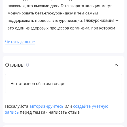
показали, что высокие дозы D-глюкарата кальция могут
модулировать бета-глюкуронидазу и тем самым
поддерживать процесс глюкуронизации.
Глюкуронизация —
это один из здоровых процессов организма, при котором
инородные органические соединения, жирорастворимые
Читать дальше
токсины и избыток стероидных гормонов, таких
эстроген, выводятся из организма.
как
Отзывы
0
Рекомендации по применению
Принимать по 2 таблетки 3 раза в день во время еды. Если
Нет отзывов об этом товаре.
принимать этот продукт с антиоксидантами, такими как
витамины A, C, E и бета-каротин, можно получить
дополнительные преимущества.
Пожалуйста
авторизируйтесь
или
создайте учетную
запись
перед тем как написать отзыв
Ингредиенты
Сорбитол, стеариновая кислота, модифицированная