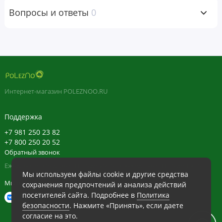
растительная целлюлоза, растительная стеариновая
Вопросы и ответы
0
кислота, растительный стеарат магния, диоксида кремния,
растительный глицерин.
Не содержит
глютена, пшеницы, молочных продуктов,
соя, дрожжей, сахара, натрия, искусственных
ароматизаторов, подсластителей, консервантов и
Интернет-магазин POLEZNOO.RU
красителей.
Поддержка
Предупреждения
+7 981 250 23 82
Случайная передозировка продуктов, содержащих
+7 800 250 20 52
Обратный звонок
железо, — основная причина отравлений со смертельным
Ежедневно в будние с 11:30 до 20:30, в выходные с 11:30 до 19:30
исходом среди детей до шести лет. Хранить продукт в
Мы используем файлы cookie и другие средства
недоступном для детей месте. В случае передозировки
Мы в сети
сохранения предпочтений и анализа действий
немедленно обратиться к врачу или в токсикологический
посетителей сайта. Подробнее в
Политика
центр.
безопасности
. Нажмите «Принять», если даете
согласие на это.
Перед применением пищевых добавок во время