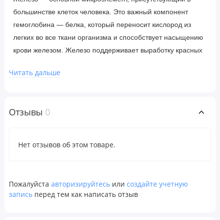
большинстве клеток человека. Это важный компонент
гемоглобина — белка, который переносит кислород из
легких во все ткани организма и способствует насыщению
крови железом. Железо поддерживает выработку красных
кровяных телец и использование вырабатываемой в
Читать дальше
организме энергии. Данный препарат содержит
улучшенную запатентованную форму железа, которая
оказывает мягкое воздействие на желудок.
Отзывы
0
Рекомендации по применению
Нет отзывов об этом товаре.
В качестве пищевой добавки для взрослых принимать по
одной (1) таблетке в день (желательно во время еды) или в
соответствии с рекомендациями лечащего врача.
Пожалуйста
авторизируйтесь
или
создайте учетную
запись
перед тем как написать отзыв
Ингредиенты
Дикальций фосфат, микрокристаллическая целлюлоза,