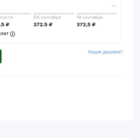
вгуста
04 сентября
18 сентября
.5 ₽
372.5 ₽
372,5 ₽
плат
Нашли дешевле?