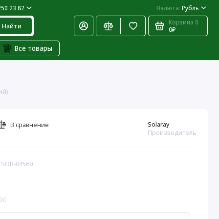
250 23 82
Валюта
Рубль
Корзина
0
Найти
0₽
Все товары
ий)
Solaray
В сравнение
Производитель
: SOR-04560
90