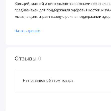
Кальций, магний и цинк являются важными питательн
предназначен для поддержания здоровья костей и зу
мышц, а цинк играет важную роль в поддержании здо
Рекомендации по применению
Читать дальше
Применять только согласно инструкции. Принимать по
запивая стаканом воды.
Предупреждения
Хранить в сухом и прохладном месте.
Отзывы
0
Не следует использовать данный продукт, если защитн
недоступном для детей месте. Перед началом примене
Нет отзывов об этом товаре.
Пищевая ценность
Размер порции:
4 вегетарианских капсулы VegCa
Порций в упаковке:
25