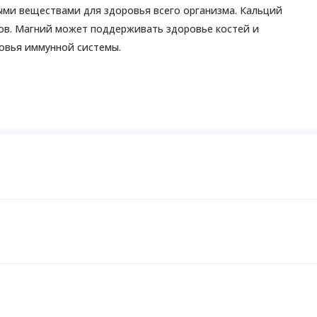
ыми веществами для здоровья всего организма. Кальций
бов. Магний может поддерживать здоровье костей и
ровья иммунной системы.
 четыре растительные капсулы в день во время еды или
ая пленка повреждена или отсутствует. Хранить в
ния следует проконсультироваться с врачом.
p