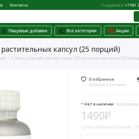
не
Контакты
Поддержка
+7 981 
Пищевые добавки
Все категории
Акции
0 растительных капсул (25 порций)
ций
Solaray, кальций, магний и цинк, 100 растительных капсул (25 порц
В избранное
Добавили 4 человека
Нет в наличии
Код товара
1490₽
Цена в бонусных баллах: 14