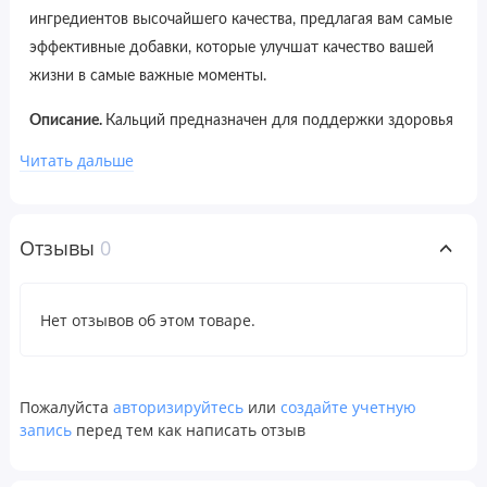
ингредиентов высочайшего качества, предлагая вам самые
эффективные добавки, которые улучшат качество вашей
жизни в самые важные моменты.
Описание.
Кальций предназначен для поддержки здоровья
костей и зубов. Кальций в этом продукте связан с
Читать дальше
натуральной лимонной кислотой.
Отзывы
0
Рекомендации по применению
Применять только согласно инструкции. Принимать по
4 растительные капсулы в день во время еды или запивая
Нет отзывов об этом товаре.
стаканом воды.
Ингредиенты
Пожалуйста
авторизируйтесь
или
создайте учетную
запись
перед тем как написать отзыв
Капсула из растительной целлюлозы, стеарат магния,
листья жерухи, корень одуванчика и листья петрушки.