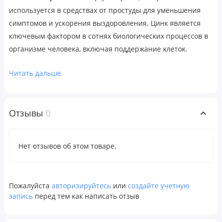
используется в средствах от простуды для уменьшения
симптомов и ускорения выздоровления. Цинк является
ключевым фактором в сотнях биологических процессов в
организме человека, включая поддержание клеток.
Недостаточное потребление цинка может привести к
Читать дальше
дефициту цинка, состоянию, которое приводит к
снижению иммунитета, выпадению волос и замедлению
заживления.
Отзывы
0
Рекомендации по применению
В качестве пищевой добавки принимать по 1 капсуле в
Нет отзывов об этом товаре.
день, запивая 240–300 мл (8–12 унциями) воды или в
соответствии с рекомендациями лечащего врача.
Предупреждения
Пожалуйста
авторизируйтесь
или
создайте учетную
Для здоровых людей старше 18 лет. Перед началом
запись
перед тем как написать отзыв
применения во время беременности, кормления грудью,
при приеме препаратов, наличии заболеваний следует