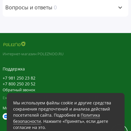
проконсультироваться с врачом. Хранить в недоступном
Вопросы и ответы
0
для детей месте. Не следует использовать продукт, если
защитная пленка повреждена или отсутствует.
Примечание. Хранить в сухом и прохладном месте.
Пищевая
ценность
Интернет-магазин POLEZNOO.RU
Размер
Поддержка
порции:
1
капсула
+7 981 250 23 82
+7 800 250 20 52
Порций в
Обратный звонок
упаковке:
120
Ежедневно в будние с 11:30 до 20:30, в выходные с 11:30 до 19:30
Мы используем файлы cookie и другие средства
Количество
% от
Мы в сети
сохранения предпочтений и анализа действий
в 1 порции
суточной
нормы
посетителей сайта. Подробнее в
Политика
безопасности
. Нажмите «Принять», если даете
Цинк (в виде
50 мг
455%
согласие на это.
глюконата цинка)