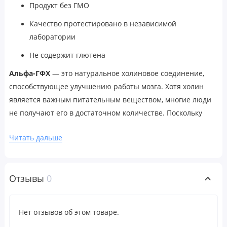
Продукт без ГМО
Качество протестировано в независимой
лаборатории
Не содержит глютена
Альфа-ГФХ
— это натуральное холиновое соединение,
способствующее улучшению работы мозга. Хотя холин
является важным питательным веществом, многие люди
не получают его в достаточном количестве. Поскольку
холин необходим для хорошего здоровья, низкий уровень
Читать дальше
холина может повлиять на работу печени, развитие мозга,
работу мышц, нервную систему и метаболические
функции.
Отзывы
0
Рекомендации по применению
В качестве пищевой добавки принимать по 2 капсулы в
Нет отзывов об этом товаре.
день, запивая 240–300 мл (8–12 унциями) воды или в
соответствии с рекомендациями лечащего врача.