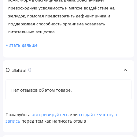
превосходную усвояемость и мягкое воздействие на
желудок, помогая предотвратить дефицит цинка и
поддерживая способность организма усваивать
питательные вещества.
Печать ISURA® — это ваша гарантия того, что этот продукт
Читать дальше
прошел независимую проверку чистоты и безопасности и
был протестирован на наличие до 800 возможных
загрязняющих веществ. Строгое тестирование ISURA
Отзывы
0
предусматривает сотни процедур контроля качества с
использованием самых современных технологий. Это дает
Нет отзывов об этом товаре.
вам уверенность в том, что чистота продукта подтверждена
сертификатом ISURA, что соответствует одному из самых
высоких мировых стандартов тестирования.
Пожалуйста
авторизируйтесь
или
создайте учетную
®
Isur
a
:
запись
перед тем как написать отзыв
Без ГМО: подтверждено документально ✔