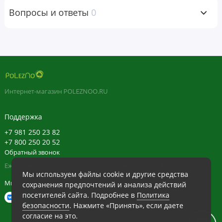
Вопросы и ответы
0
Масс-спектрометрия: продукт прошел лабораторные
испытания ✔
Рекомендации по применению
1 капсула в день во время еды или в соответствии с
рекомендациями врача.
Интернет-магазин POLEZNOO.RU
Ингредиенты
Поддержка
Рисовая мука, вегетарианская капсула (углеводная камедь
+7 981 250 23 82
+7 800 250 20 52
[целлюлоза], очищенная вода), стеарат магния
Обратный звонок
(растительного происхождения), диоксид кремния,
Ежедневно в будние с 11:30 до 20:30, в выходные с 11:30 до 19:30
стеариновая кислота.
Мы используем файлы cookie и другие средства
Мы в сети
сохранения предпочтений и анализа действий
Не содержит искусственных красителей, консервантов,
посетителей сайта. Подробнее в
Политика
подсластителей, молочных продуктов, сахара, пшеницы,
безопасности
. Нажмите «Принять», если даете
согласие на это.
глютена, дрожжей, сои, кукурузы, яиц, рыба, моллюсков,