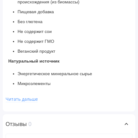
происхождения (из биомассы)
Пищевая добавка
Без глютена
Не содержит сои
Не содержит ГМО
Веганский продукт
Натуральный источник
Энергетическое минеральное сырье
Микроэлементы
Витамины и аминокислоты
Читать дальше
Полностью натуральная пищевая добавка от
Morningstar Minerals содержит смесь фульвовых и
гуминовых минералов. Растительные биодоступные
Отзывы
0
минералы в жидкой форме превосходно всасываются в
кровоток. Получено из многолетнего растительного сырья,