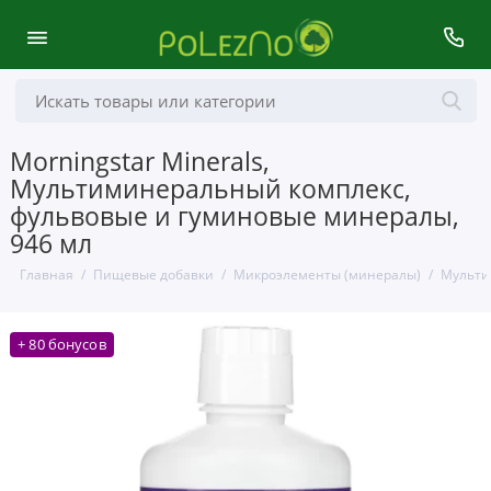
Morningstar Minerals,
Мультиминеральный комплекс,
фульвовые и гуминовые минералы,
946 мл
Главная
Пищевые добавки
Микроэлементы (минералы)
Мульти
+ 80 бонусов