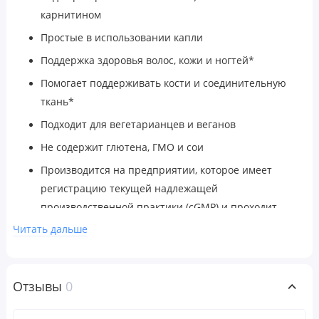
карнитином
Простые в использовании капли
Поддержка здоровья волос, кожи и ногтей*
Помогает поддерживать кости и соединительную
ткань*
Подходит для вегетарианцев и веганов
Не содержит глютена, ГМО и сои
Производится на предприятии, которое имеет
регистрацию текущей надлежащей
производственной практики (cGMP) и проходит
независимые проверки
Читать дальше
Гарантия 100% Gold Guarantee
Отзывы
0
Коллаген отвечает за поддержание здоровья кожи,
соединительных тканей, волос и ногтей, но его