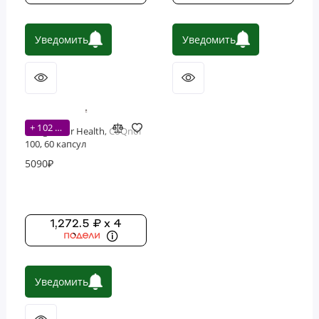
Фосфолипиды
Уведомить
Уведомить
Витамины
+ 102 бонусов
Designs For Health, CoQnol
100, 60 капсул
5090₽
1,272.5 ₽ x 4
Уведомить