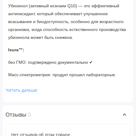
Убихинол (активный коэнзим Q10) — это эффективный
антиоксидант, который обеспечивает улучшенное
всасывание и биодоступность, особенно для возрастного
организма, когда способность естественного производства
убихинола может быть снижена.
Isura™:
без ГМО: подтверждено документально ✔
Масс-спектрометрия: продукт прошел лабораторные
испытания ✓
Читать дальше
Рекомендации по применению
По 1 гелевой капсуле 1-3 раза в день или по предписанию
Отзывы
0
врача.
Нет отзывов об этом товаре.