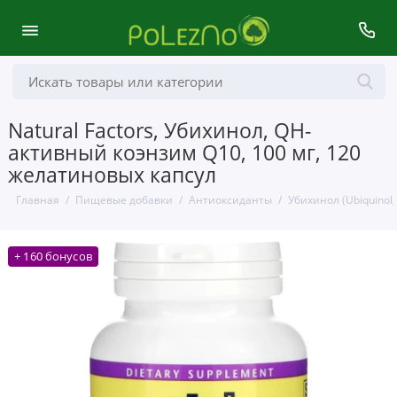
Natural Factors, Убихинол, QH-
активный коэнзим Q10, 100 мг, 120
желатиновых капсул
Главная
Пищевые добавки
Антиоксиданты
Убихинол (Ubiquinol,
+ 160 бонусов