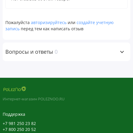
рожковое дерево), желтый пчелиный воск, подсолнечный
лецитин (без ГМО), витамин E (из подсолнечного масла
без ГМО).
Пожалуйста
авторизируйтесь
или
создайте учетную
запись
перед тем как написать отзыв
Не содержит искусственных красителей, консервантов,
подсластителей, молочных продуктов, крахмала, сахара,
пшеница, глютена, дрожжей, соя, кукурузы, яйца, рыба,
Вопросы и ответы
0
моллюсков, соли, древесные орехи, ГМО.
Изготовлено компанией Natural Factors с гарантией
безопасности и эффективности в соответствии со
стандартами надлежащей производственной практики
(GMP), разработанными Управлением по санитарному
надзору за качеством пищевых продуктов и медикаментов
Интернет-магазин POLEZNOO.RU
(FDA) США и Министерством здравоохранения Канады.
Поддержка
Предупреждения
+7 981 250 23 82
Хранить в недоступном для детей месте.
+7 800 250 20 52