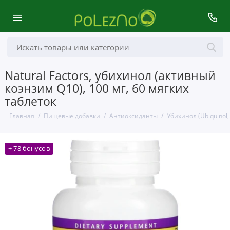
Natural Factors, убихинол (активный
коэнзим Q10), 100 мг, 60 мягких
таблеток
Главная
Пищевые добавки
Антиоксиданты
Убихинол (Ubiquinol,
+ 78 бонусов