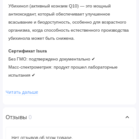
Убихинол (активный коэнзим Q10) — это мощный
антиоксидант, который обеспечивает улучшенное
всасывание и биодоступность, особенно для возрастного
организма, когда способность естественного производства
убихинола может быть снижена.
Сертификат Isura
Без ГМО: подтверждено документально ✔
Масс-спектрометрия: продукт прошел лабораторные
испытания ✔
Рекомендации по применению
Читать дальше
Принимать по 1 мягкой таблетке 1–3 раза в день или в
соответствии с рекомендациями врача.
Отзывы
0
Ингредиенты
Мягкая таблетка (желатин, глицерин, очищенная вода,
Нет отзывов об этом товаре.