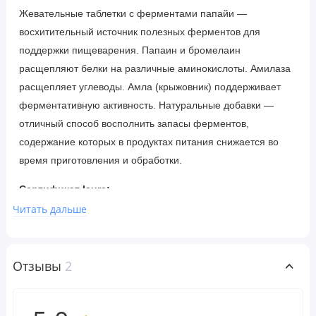
Жевательные таблетки с ферментами папайи —
восхитительный источник полезных ферментов для
поддержки пищеварения. Папаин и бромелаин
расщепляют белки на различные аминокислоты. Амилаза
расщепляет углеводы. Амла (крыжовник) поддерживает
ферментативную активность. Натуральные добавки —
отличный способ восполнить запасы ферментов,
содержание которых в продуктах питания снижается во
время приготовления и обработки.
Сертификат Isura:
Без ГМО: подтверждено документально ✔
Читать дальше
Масс-спектрометрия: продукт прошел лабораторные
испытания ✔
Отзывы
2
Рекомендации по применению
Принимать по 1 таблетке с каждым приемом пищи или по