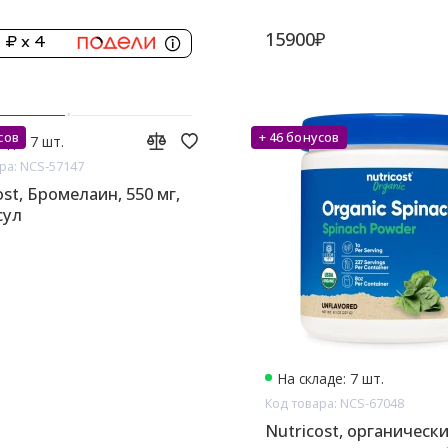
15900₽
 ₽ x 4
сов
+ 46 бонусов
аде: 7 шт.
ра: NCS-57147
ost, Бромелаин, 550 мг,
сул
На складе: 7 шт.
Код товара: NCS-67048
Nutricost, органическ