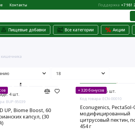
не
Контакты
Поддержка
+7 981 
Пищевые добавки
Все категории
Акции
 кишечника
сов
+ 320 бонусов
На складе: 5 шт.
аде: 4 шт.
Код товара: ECN-00010
ра: BUP-95039
Econugenics, PectaSol-
 UP, Biome Boost, 60
модифицированный
рианских капсул, (30
цитрусовый пектин, п
й)
454 г