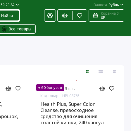
250 23 82
Валюта
Рубль
Корзина
0
Найти
0₽
Все товары
+ 60 бонусов
На складе: 3 шт.
Код товара: HPI-08765
C,
Health Plus, Super Colon
Cleanse, превосходное
орошок,
средство для очищения
толстой кишки, 240 капсул