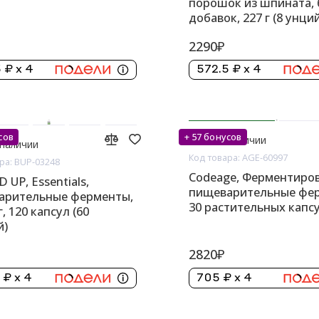
порошок из шпината, 
добавок, 227 г (8 унци
2290₽
 ₽ x 4
572.5 ₽ x 4
сов
+ 57 бонусов
Нет в наличии
 наличии
Код товара: AGE-60997
ра: BUP-03248
Codeage, Ферментиро
 UP, Essentials,
пищеварительные фер
арительные ферменты,
30 растительных капс
, 120 капсул (60
й)
2820₽
 ₽ x 4
705 ₽ x 4