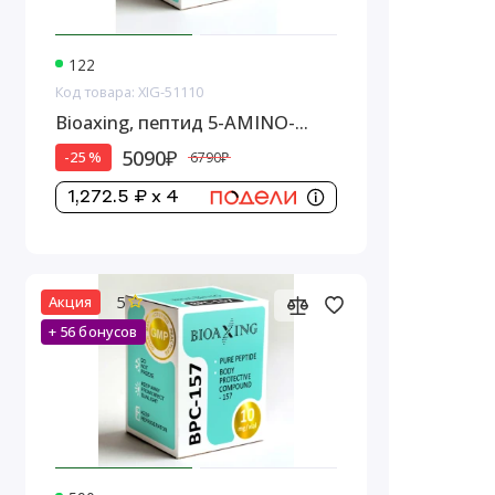
122
Код товара: XIG-51110
Bioaxing, пептид 5-AMINO-
1MQ, 10 мг
5090₽
-25 %
6790₽
1,272.5 ₽ x 4
5
Акция
+ 56 бонусов