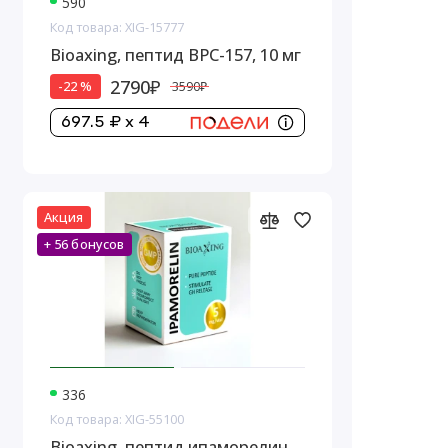
590
Код товара: XIG-15777
Bioaxing, пептид BPC-157, 10 мг
2790₽
-22 %
3590₽
697.5 ₽ x 4
Акция
+ 56 бонусов
336
Код товара: XIG-55100
Bioaxing, пептид ипаморелин,