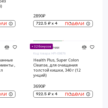
без
й)
2890₽
722.5 ₽ x 4
+ 32 бонусов
Нет в наличии
Код товара: HPI-09876
ванные
Health Plus, Super Colon
менты ,
Cleanse, для очищения
ул
толстой кишки, 340 г (12
унций)
3690₽
922.5 ₽ x 4