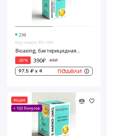
230
Код товара: XIG-10W
Bioaxing, бактерицидная
вода,1 стеклянный флакон, 10
390₽
-20 %
490₽
мл
97.5 ₽ x 4
Акция
+ 102 бонусов