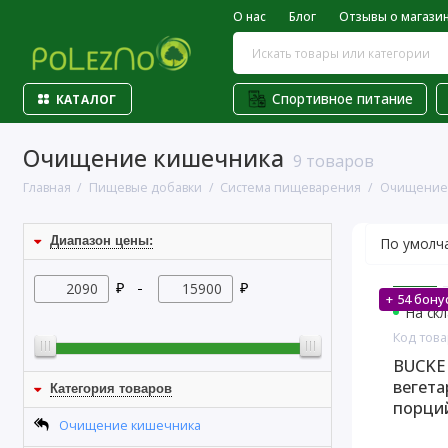
О нас
Блог
Отзывы о магази
Спортивное питание
КАТАЛОГ
Очищение кишечника
9 товаров
Главная
Пищевые добавки
Система пищеварения
Очищение
Диапазон цены:
₽ -
₽
+ 54 бону
На скл
Код това
BUCKED
вегета
Категория товаров
порци
Очищение кишечника