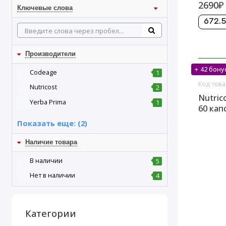
2690₽
Ключевые слова
672.5
Производители
+ 42 бону
На скл
Codeage
1
Код това
Nutricost
2
Nutric
Yerba Prima
1
60 кап
Показать еще: (2)
Наличие товара
В наличии
5
Нет в наличии
4
Категории