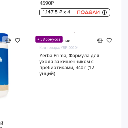
4590₽
1,147.5 ₽ x 4
+ 58 бонусов
Нет в наличии
Код товара: YBP-00204
Yerba Prima, Формула для
ухода за кишечником с
пребиотиками, 340 г (12
унций)
ий