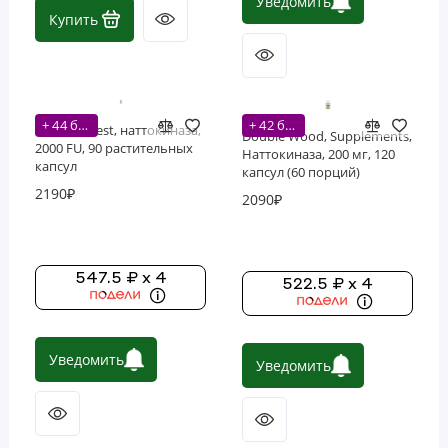
Уведомить
Купить
Фосфолипиды
Витамины
+ 44 бонусов
+ 42 бонусов
Doctor's Best, наттокиназа,
Double Wood, Supplements,
2000 FU, 90 растительных
Наттокиназа, 200 мг, 120
капсул
капсул (60 порций)
2190₽
2090₽
547.5 ₽ x 4
522.5 ₽ x 4
Уведомить
Уведомить