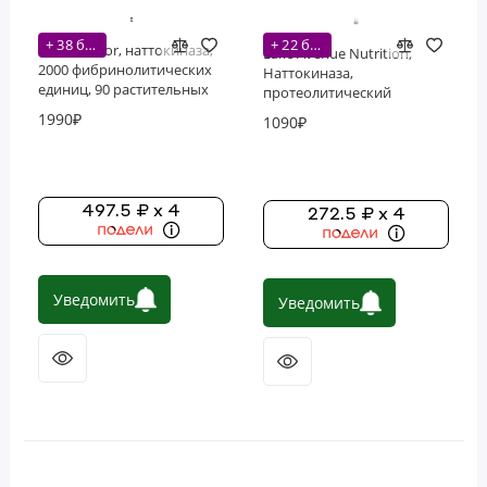
+ 38 бонусов
+ 22 бонусов
Force Factor, наттокиназа,
Lake Avenue Nutrition,
2000 фибринолитических
Наттокиназа,
единиц, 90 растительных
протеолитический
капсул
фермент, 2000 FU, 30
1990₽
1090₽
растительных капсул
497.5 ₽ x 4
272.5 ₽ x 4
Уведомить
Уведомить