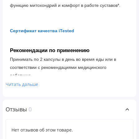
функцию митохондрий и комфорт в работе суставов*.
Сертификат качества iTested
Рекомендации по применению
Принимать по 2 капсулы в день во время еды или в
соответствии с рекомендациями медицинского
работника.
Читать дальше
Ингредиенты
Основные ингредиенты
Отзывы
0
Пальмитоилэтаноламид (ПЭА), Динатриевая соль
пирролохинолинхинона (PQQ).
Нет отзывов об этом товаре.
Другие ингредиенты