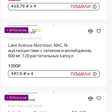
463.75 ₽ x 4
5.0
+ 40 бонусов
Нет в наличии
Код товара: LKN-01639
Lake Avenue Nutrition, NAC, N-
ацетилцистеин с селеном и молибденом,
600 мг, 120 растительных капсул
1990₽
497.5 ₽ x 4
+ 30 бонусов
Нет в наличии
Код товара: LKN-01418