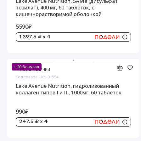
Lake Avenue Nutrition, SAMe (дисульфат
тозилат), 400 мг, 60 таблеток, с
кишечнорастворимой оболочкой
5590₽
1,397.5 ₽ x 4
+ 20 бонусов
Нет в наличии
Код товара: LKN-01554
Lake Avenue Nutrition, гидролизованный
коллаген типов I и III, 1000мг, 60 таблеток
990₽
247.5 ₽ x 4