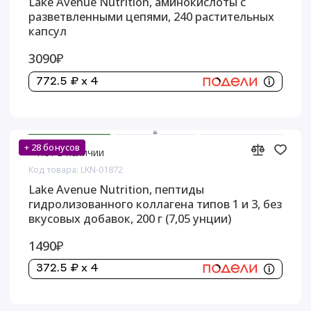
Lake Avenue Nutrition, аминокислоты с
разветвленными цепями, 240 растительных
капсул
3090₽
772.5 ₽ x 4
+ 28 бонусов
Нет в наличии
Код товара: LKN-01872
Lake Avenue Nutrition, пептиды
гидролизованного коллагена типов 1 и 3, без
вкусовых добавок, 200 г (7,05 унции)
1490₽
372.5 ₽ x 4