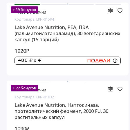
+ 39 бонусов
Нет в наличии
Код товара: LKN-01594
Lake Avenue Nutrition, PEA, ПЭА
(пальмитоилэтаноламид), 30 вегетарианских
капсул (15 порций)
1920₽
480 ₽ x 4
+ 22 бонусов
Нет в наличии
Код товара: LKN-01632
Lake Avenue Nutrition, Наттокиназа,
протеолитический фермент, 2000 FU, 30
растительных капсул
1090₽