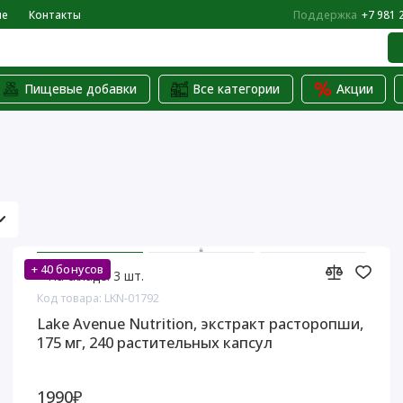
не
Контакты
Поддержка
+7 981 
Пищевые добавки
Все категории
Акции
+ 40 бонусов
На складе: 3 шт.
Код товара: LKN-01792
Lake Avenue Nutrition, экстракт расторопши,
175 мг, 240 растительных капсул
1990₽