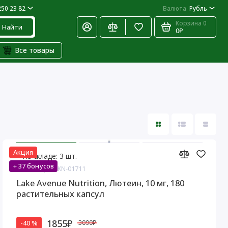
250 23 82
Валюта
Рубль
Корзина
0
Найти
0₽
Все товары
Акция
На складе: 3 шт.
+ 37 бонусов
Код товара: LKN-01711
Lake Avenue Nutrition, Лютеин, 10 мг, 180
растительных капсул
1855₽
-40 %
3090₽