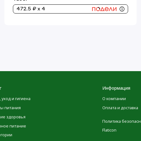
472.5 ₽ x 4
г
Информация
, уход и гигиена
О компании
ты питания
Оплата и доставка
ние здоровья
Политика безопасн
вное питание
Flaticon
егории