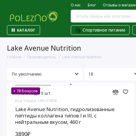
О нас
Блог
Отзывы о магази
Спортивное питание
КАТАЛОГ
Lake Avenue Nutrition
Главная
Производитель
Lake Avenue Nutrition
+ 78 бонусов
На складе: 9 шт.
Код товара: LKN-01858
Lake Avenue Nutrition, гидролизованные
пептиды коллагена типов I и III, с
нейтральным вкусом, 460 г
3890₽