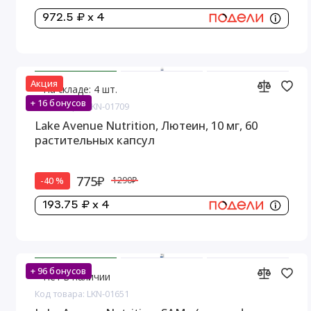
972.5 ₽ x 4
Акция
На складе: 4 шт.
+ 16 бонусов
Код товара: LKN-01709
Lake Avenue Nutrition, Лютеин, 10 мг, 60
растительных капсул
775₽
-40 %
1290₽
193.75 ₽ x 4
+ 96 бонусов
Нет в наличии
Код товара: LKN-01651