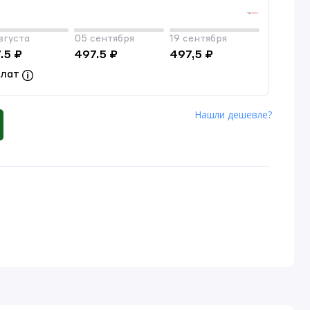
вгуста
05 сентября
19 сентября
.5 ₽
497.5 ₽
497,5 ₽
плат
Нашли дешевле?