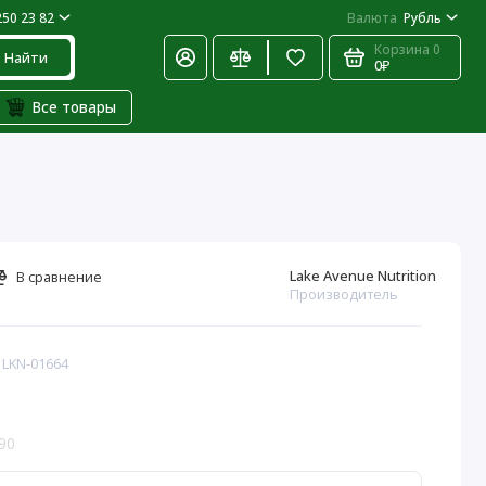
250 23 82
Валюта
Рубль
Корзина
0
Найти
0₽
Все товары
Lake Avenue Nutrition
В сравнение
Производитель
 LKN-01664
90