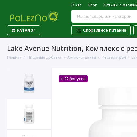
О нас
Блог
Отзывы о магази
Спортивное питание
КАТАЛОГ
Lake Avenue Nutrition, Комплекс с ре
Главная
Пищевые добавки
Антиоксиданты
Ресвератрол
La
+ 27 бонусов