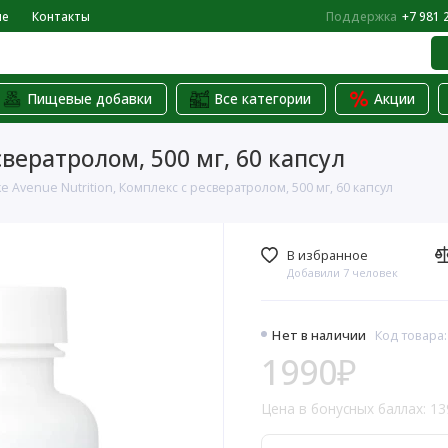
не
Контакты
Поддержка
+7 981 
Пищевые добавки
Все категории
Акции
свератролом, 500 мг, 60 капсул
ke Avenue Nutrition, Комплекс с ресвератролом, 500 мг, 60 капсул
В избранное
Добавили 7 человек
Нет в наличии
Код товара:
1990₽
Цена в бонусных баллах: 13