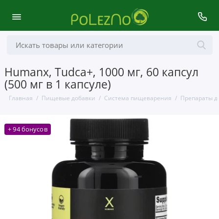
Humanx, Tudca+, 1000 мг, 60 капсул
(500 мг в 1 капсуле)
Главная
Пищевые добавки
Система пищеварения
Препараты д
+ 94 бонусов