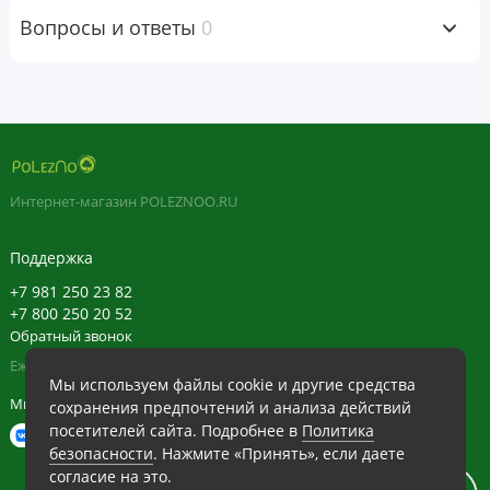
Вопросы и ответы
0
Ингредиенты
Метилцеллюлоза (растительного происхождения).
Предупреждения
Хранить в месте, недоступном для детей и домашних
Интернет-магазин POLEZNOO.RU
животных.
Поддержка
Перед применением во время беременности, кормления
+7 981 250 23 82
грудью, при наличии каких-либо заболеваний или приеме
+7 800 250 20 52
препаратов следует проконсультироваться с врачом.
Обратный звонок
Ежедневно в будние с 11:30 до 20:30, в выходные с 11:30 до 19:30
Не следует превышать рекомендуемую суточную норму
Мы используем файлы cookie и другие средства
потребления. Не следует использовать продукт, если
Мы в сети
сохранения предпочтений и анализа действий
защитная пленка повреждена или отсутствует.
посетителей сайта. Подробнее в
Политика
безопасности
. Нажмите «Принять», если даете
Хранить в сухом месте при комнатной температуре. Не
согласие на это.