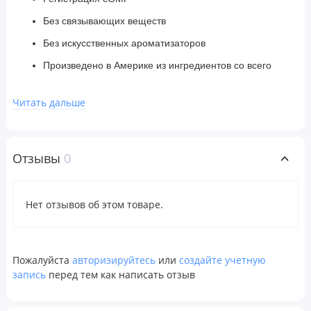
Без связывающих веществ
Без искусственных ароматизаторов
Произведено в Америке из ингредиентов со всего
мира
Читать дальше
Смесь TUDCA, расторопши и птеростильбена
премиального качества для поддержки здоровой функции
печени.
Отзывы
0
Помогает детоксикации организма
Способствует здоровому оттоку желчи
Нет отзывов об этом товаре.
Поддерживает здоровье печени
Рекомендации по применению
Пожалуйста
авторизируйтесь
или
создайте учетную
В качестве пищевой добавки принимать по две капсулы в
запись
перед тем как написать отзыв
день, запивая стаканом воды, или в соответствии с
рекомендациями медицинского работника.