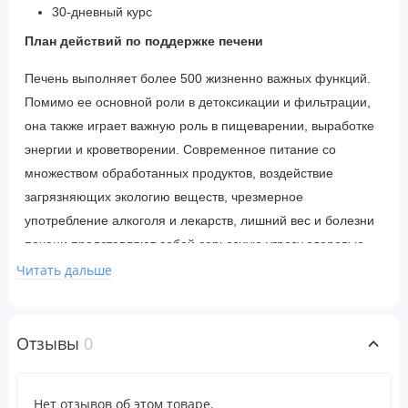
30-дневный курс
План действий по поддержке печени
Печень выполняет более 500 жизненно важных функций.
Помимо ее основной роли в детоксикации и фильтрации,
она также играет важную роль в пищеварении, выработке
энергии и кроветворении. Современное питание со
множеством обработанных продуктов, воздействие
загрязняющих экологию веществ, чрезмерное
употребление алкоголя и лекарств, лишний вес и болезни
печени представляют собой серьезную угрозу здоровью
печени. Защитить, поддержать и улучшить здоровье
Читать дальше
печени могут различные стратегии.
Питание
Отзывы
0
Прием Futurebiotics Detox и мультивитаминных
комплексов, а также диета, богатая фруктами и
Нет отзывов об этом товаре.