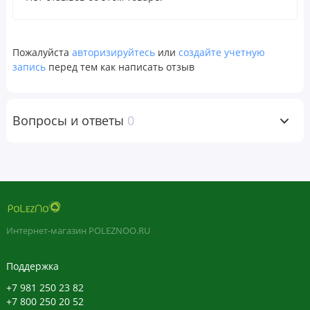
овощами, цельнозерновыми продуктами, орехами и
семенами, рыбой и нежирным мясом. Употребляйте
здоровые жиры, содержащие незаменимые жирные
Пожалуйста
авторизируйтесь
или
создайте учетную
кислоты.
запись
перед тем как написать отзыв
Сведите к минимуму или откажитесь от жирной еды,
молочных продуктов, сахара, алкоголя и
обработанных продуктов, увеличивающих нагрузку на
Вопросы и ответы
0
печень.
Физическая активность
Здоровый вес может помочь предотвратить развитие
гепатостеатоза. Излишний вес является основной
причиной гепатостеатоза, вызываемого накоплением
Интернет-магазин POLEZNOO.RU
капель триглицеридов в клетках печени.
Занимайтесь аэробными упражнениями минимум 30
Поддержка
минут каждый день для поддержания идеального
+7 981 250 23 82
веса. Помните пить достаточно жидкости во время
+7 800 250 20 52