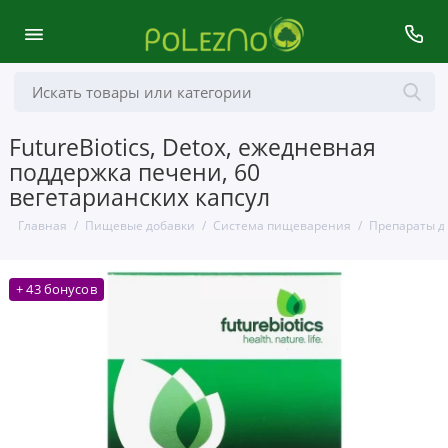
FutureBiotics, Detox, ежедневная
поддержка печени, 60
вегетарианских капсул
Главная
Пищевые добавки
Система пищеварения
Препараты д
+ 43 бонусов