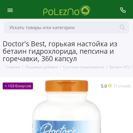
Doctor's Best, горькая настойка из
бетаин гидрохлорида, пепсина и
горечавки, 360 капсул
Главная
Пищевые добавки
Система пищеварения
Бетаин HCL 
5.0
(1 отзыв)
+ 103 бонусов