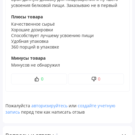
усвоения белковой пищи. Заказываю не в первый
Бетаин гидрохлорид
650 мг
†
раз. В этот раз взял больший объём
Плюсы товара
Пепсин
250 000
†
Качественное сырьё
единиц
Хорошие дозировки
пепсина
Способствует лучшему усвоению пищи
FCC (по
Удобная упаковка
Кодексу
360 порций в упаковке
пищевых
химикатов)
Минусы товара
Минусов не обнаружил
Корень горечавки (Gentiana lutea)
20 мг
†
† Суточная норма не определена.
0
0
Ингредиенты
Желатин (капсула), диоксид кремния, стеариновая
Пожалуйста
авторизируйтесь
или
создайте учетную
кислота, силикат магния.
запись
перед тем как написать отзыв
Отказ от ответственности
Компания
POLEZNOO
всегда стремится