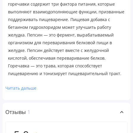
горечавки содержит три фактора питания, которые
выполняют взаимодополняющие функции, призванные
поддерживать пищеварение. Пищевая добавка с
бетаином гидрохлоридом может улучшить работу
желудка. Пепсин — это фермент, вырабатываемый
организмом для переваривания белковой пищи в
желудке. Пепсин действует вместе с желудочной
кислотой, обеспечивая переваривание белков.
Горечавка — это трава, которая способствует
пищеварению и тонизирует пищеварительный тракт.
Ее горечь стимулирует выработку организмом
Читать дальше
пищеварительных ферментов.
Рекомендации по применению
Отзывы
1
Взрослым: Принимать по 1 капсуле во время еды или в
соответствии с рекомендациями врача. Принимайте
только во время обильной пищи (с высоким