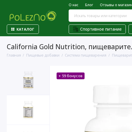
О нас
Блог
Отзывы о магази
Спортивное питание
КАТАЛОГ
California Gold Nutrition, пищевари
Главная
Пищевые добавки
Система пищеварения
Пищевари
+ 59 бонусов