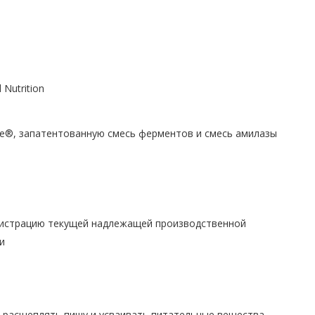
 Nutrition
e®, запатентованную смесь ферментов и смесь амилазы
егистрацию текущей надлежащей производственной
и
расщеплять пишу и усваивать питательные вещества,