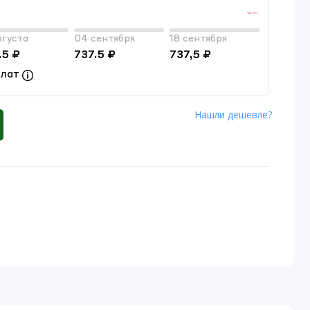
вгуста
04 сентября
18 сентября
.5 ₽
737.5 ₽
737,5 ₽
плат
Нашли дешевле?