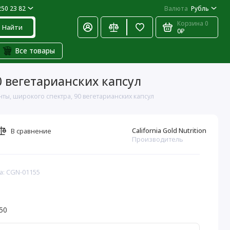
250 23 82
Валюта
Рубль
Корзина
0
Найти
0₽
Все товары
0 вегетарианских капсул
нты, широкого спектра, 90 вегетарианских капсул
California Gold Nutrition
В сравнение
Производитель
а: CGN-01155
50