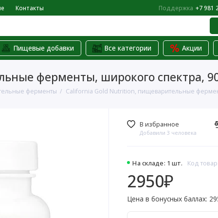
не
Контакты
Поддержка
+7 981 
Пищевые добавки
Все категории
Акции
тельные ферменты, широкого спектра, 9
тельные ферменты
California Gold Nutrition, пищеварительные ферме
В избранное
Добавили 3 человека
На складе: 1 шт.
Код товар
2950₽
Цена в бонусных баллах: 29