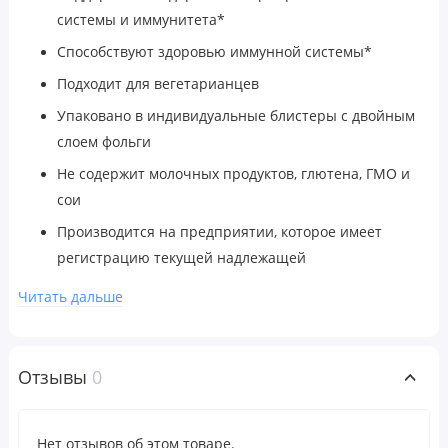
системы и иммунитета*
Способствуют здоровью иммунной системы*
Подходит для вегетарианцев
Упаковано в индивидуальные блистеры с двойным
слоем фольги
Не содержит молочных продуктов, глютена, ГМО и
сои
Производится на предприятии, которое имеет
регистрацию текущей надлежащей
производственной практики (cGMP) и проходит
Читать дальше
независимые проверки
Гарантия 100% Gold Guarantee
В вашем организме живет много полезных бактерий,
Отзывы
0
которые поддерживают важные функции, однако ваш
естественный микробиом может утратить баланс, что
Нет отзывов об этом товаре.