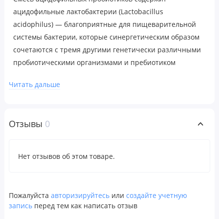
ацидофильные лактобактерии (Lactobacillus
acidophilus) — благоприятные для пищеварительной
системы бактерии, которые синергетическим образом
сочетаются с тремя другими генетически различными
пробиотическими организмами и пребиотиком
инулином, чтобы способствовать здоровой активности
Читать дальше
пробиотиков и здоровью иммунной системы.
Рекомендации по применению
В качестве пищевой добавки взрослым принимать по
Отзывы
0
одной (1) капсуле в день во время любого приема пищи
или в соответствии с назначением врача. Не следует
превышать рекомендованную дозировку. Результаты
зависят от индивидуальных особенностей организма.
Нет отзывов об этом товаре.
Предупреждения
Хранить в недоступном для детей месте. Не
Пожалуйста
авторизируйтесь
или
создайте учетную
использовать при наличии дефектов или нарушении
запись
перед тем как написать отзыв
целостности упаковки. Хранить при комнатной