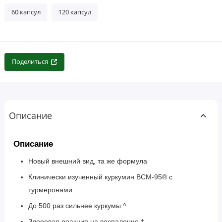
60 капсул
120 капсул
Поделиться
Описание
Описание
Новый внешний вид, та же формула
Клинически изученный куркумин BCM-95® с
турмеронами
До 500 раз сильнее куркумы ^
Здоровая реакция на воспаление †