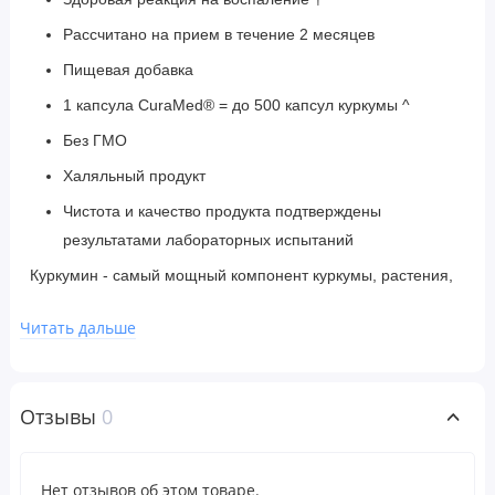
Рассчитано на прием в течение 2 месяцев
Пищевая добавка
1 капсула CuraMed® = до 500 капсул куркумы ^
Без ГМО
Халяльный продукт
Чистота и качество продукта подтверждены
результатами лабораторных испытаний
Куркумин - самый мощный компонент куркумы, растения,
которое веками ценилось за его удивительную пользу для
Читать дальше
здоровья. CuraMed® поднимает куркумин на новый
уровень как наиболее клинически изученный куркумин с
улучшенной абсорбцией в мире.
Отзывы
0
CuraMed 375 мг обеспечивает 250 мг куркуминоидов
полного спектра на мягкую таблетку.
Нет отзывов об этом товаре.