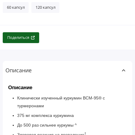
60 капсул
120 капсул
Поделиться
Описание
Описание
Клинически изученный куркумин BCM-95® с
турмеронами
375 мг комплекса куркумина
До 500 раз сильнее куркумы ^
†
Здоровая реакция на воспаление