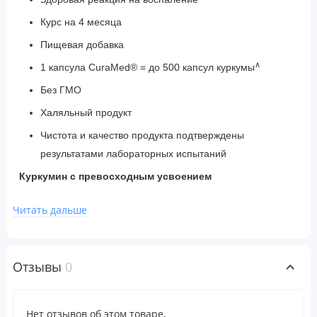
Курс на 4 месяца
Пищевая добавка
∧
1 капсула CuraMed® = до 500 капсул куркумы
Без ГМО
Халяльный продукт
Чистота и качество продукта подтверждены
результатами лабораторных испытаний
Куркумин с превосходным усвоением
Куркумин - самый мощный компонент куркумы, растения,
Читать дальше
которое веками ценилось за его удивительную пользу для
здоровья. CuraMed® поднимает куркумин на новый
уровень как наиболее клинически изученный куркумин с
Отзывы
0
улучшенной усвояемостью в мире.
CuraMed 375 мг обеспечивает 250 мг куркуминоидов
Нет отзывов об этом товаре.