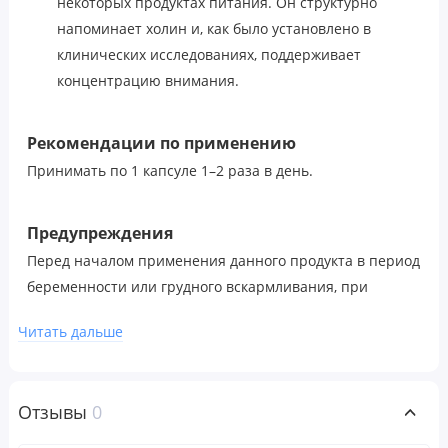
некоторых продуктах питания. Он структурно
напоминает холин и, как было установлено в
клинических исследованиях, поддерживает
концентрацию внимания.
Рекомендации по применению
Принимать по 1 капсуле 1–2 раза в день.
Предупреждения
Перед началом применения данного продукта в период
беременности или грудного вскармливания, при
планировании беременности или при наличии
Читать дальше
эпилепсии следует проконсультироваться с врачом.
Не следует использовать данный продукт, если
защитная пленка повреждена или отсутствует. Хранить
Отзывы
0
в недоступном для детей месте.