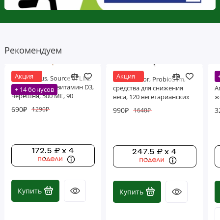
Рекомендуем
Акция
Акция
NaturesPlus, Source of Life,
Force Factor, ProbioSlim,
N
Animal Parade, витамин D3,
средства для снижения
A
+ 14 бонусов
черешня, 500 МЕ, 90
веса, 120 вегетарианских
ж
таблеток
капсул (60 порций)
M
690₽
1290₽
990₽
3
1640₽
(
172.5 ₽ x 4
247.5 ₽ x 4
Купить
Купить