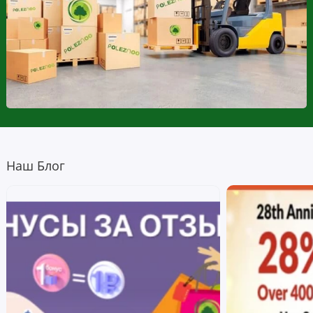
Наш Блог