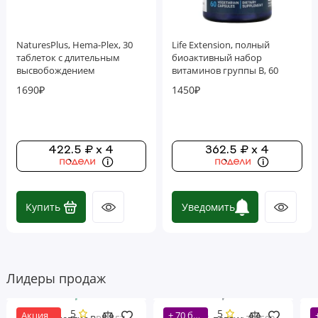
NaturesPlus, Hema-Plex, 30
Life Extension, полный
таблеток с длительным
биоактивный набор
высвобождением
витаминов группы B, 60
вегетарианских капсул
1690₽
1450₽
422.5 ₽ x 4
362.5 ₽ x 4
Купить
Купить
Купить
Уведомить
Лидеры продаж
5
5
Акция
+ 70 бонусов