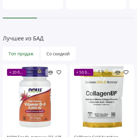
Лучшее из БАД
Топ продаж
Со скидкой
5.0
4.9
+ 20 бонусов
+ 50 бонусов