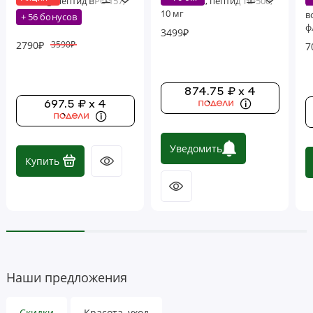
Bioaxing, пептид BPC-157,
GEN-HACK, пептид TB-500,
B
10 мг
10 мг
в
+ 56 бонусов
ф
3499₽
2790₽
3590₽
7
874.75 ₽ x 4
697.5 ₽ x 4
Уведомить
Купить
Наши предложения
Скидки
Красота, уход