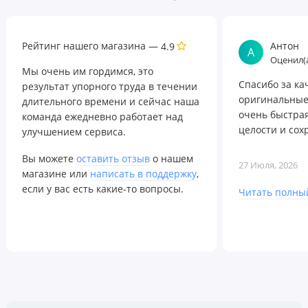
Рейтинг нашего магазина —
Антон
4.9
А
Оценил(
Мы очень им гордимся, это
Спасибо за ка
результат упорного труда в течении
оригинальные
длительного времени и сейчас наша
очень быстрая
команда ежедневно работает над
целости и сохр
улучшением сервиса.
Вы можете
оставить отзыв
о нашем
27 Июля, 2026
магазине или
написать в поддержку
,
если у вас есть какие-то вопросы.
Читать полны