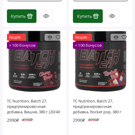
Купить
Купить
Акция
Акция
+ 100 бонусов
+ 100 бонусов
TC Nutrition, Batch 27,
TC Nutrition, Batch 27,
предтренировочная
предтренировочная
добавка, Вишня, 380 г (20/40
добавка, Rocket pop, 380 г
порций)
(20/40 порций)
2990₽
2990₽
4990₽
4990₽