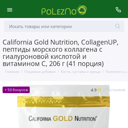
California Gold Nutrition, CollagenUP,
пептиды морского коллагена с
гиалуроновой кислотой и
витамином C, 206 г (41 порция)
Главная
Пищевые добавки
Кости, суставы и хрящи
Коллаген и 
4.9
(11 отзывов)
+ 50 бонусов