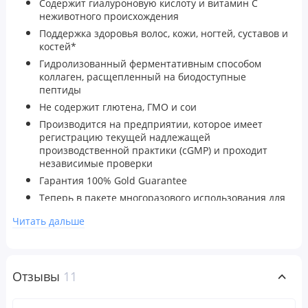
Содержит гиалуроновую кислоту и витамин C
неживотного происхождения
Поддержка здоровья волос, кожи, ногтей, суставов и
костей*
Гидролизованный ферментативным способом
коллаген, расщепленный на биодоступные
пептиды
Не содержит глютена, ГМО и сои
Производится на предприятии, которое имеет
регистрацию текущей надлежащей
производственной практики (cGMP) и проходит
независимые проверки
Гарантия 100% Gold Guarantee
Теперь в пакете многоразового использования для
удобного хранения
Читать дальше
Коллаген, гиалуроновая кислота и витамин C
способствуют здоровью и нормальному
функционированию опорно-двигательного
аппарата.
CollagenUP
от
Отзывы
11
California Gold Nutrition
содержит все три ингредиента
для поддержания здоровья волос, кожи, ногтей,
суставов и костей*. Порошок с нейтральным вкусом