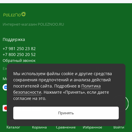
упаковки.
Пищевая ценность
Интернет-магазин POLEZNOO.RU
Размер порции:
1 мерная ложка (5 г)
Порций в упаковке:
прибл. 41
Поддержка
Количество
% от
+7 981 250 23 82
в 1 порции
суточной
+7 800 250 20 52
нормы
Обратный звонок
Калории
20
Ежедневно в будние с 11:30 до 20:30, в выходные с 11:30 до 19:30
Мы используем файлы cookie и другие средства
Белок
4 г
<1%*
Мы в сети
сохранения предпочтений и анализа действий
посетителей сайта. Подробнее в
Политика
Витамин C (в виде аскорбата кальция)
90 мг
100%
безопасности
. Нажмите «Принять», если даете
Натрий
20 мг
1%
согласие на это.
Пептиды гидролизованного морского
5 г
†
коллагена
Принять
0
Гиалуроновая кислота (в виде
60 мг
†
Каталог
Корзина
Сравнение
Избранное
Войти
гиалуроната натрия)