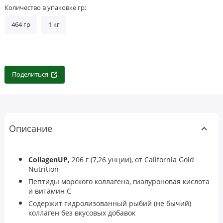
Количество в упаковке гр:
464 гр
1 кг
Поделиться
Описание
CollagenUP,
206 г (7,26 унции),
от California Gold
Nutrition
Пептиды морского коллагена, гиалуроновая кислота
и витамин C
Содержит гидролизованный рыбий (не бычий)
коллаген без вкусовых добавок