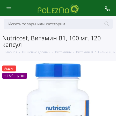
Nutricost, Витамин B1, 100 мг, 120
капсул
Главная
Пищевые добавки
Витамины
Витамин B
Тиамин (Ви
Акция
+ 18 бонусов