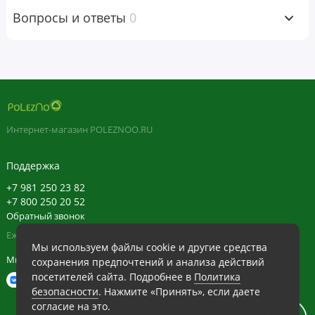
проконсультироваться с врачом. Хранить в недоступном
Вопросы и ответы
0
для детей месте. Не следует использовать продукт, если
защитная пленка повреждена или отсутствует.
Примечание. Хранить в сухом и прохладном месте.
Содержимое продается по весу, а не по объему. Возможна
небольшая усадка продукта.
Интернет-магазин POLEZNOO.RU
Пищевая
ценность
Поддержка
+7 981 250 23 82
Размер порции:
2
+7 800 250 20 52
капсулы
Обратный звонок
Порций в
Ежедневно в будние с 11:30 до 20:30, в выходные с 11:30 до 19:30
упаковке:
60
Мы используем файлы cookie и другие средства
Мы в сети
сохранения предпочтений и анализа действий
Количество
% от
посетителей сайта. Подробнее в
Политика
в 1 порции
суточной
безопасности
. Нажмите «Принять», если даете
нормы*
согласие на это.