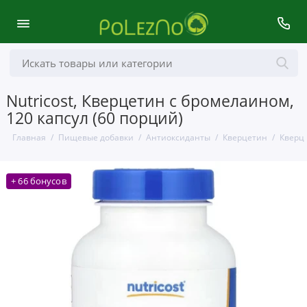
Nutricost, Кверцетин с бромелаином,
120 капсул (60 порций)
Главная
Пищевые добавки
Антиоксиданты
Кверцетин
Кверц
+ 66 бонусов