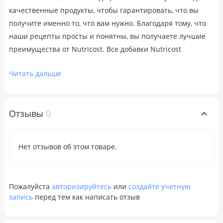
качественные продукты, чтобы гарантировать, что вы
получите именно то, что вам нужно. Благодаря тому, что
наши рецепты просты и понятны, вы получаете лучшие
преимущества от Nutricost. Все добавки Nutricost
производятся на предприятии, имеющем регистрацию
Читать дальше
надлежащей производственной практики (GMP), содержат
высококачественные ингредиенты и предлагают
множество вариантов для поддержки вашего здоровья.
Отзывы
0
Рекомендации по применению
В качестве пищевой добавки принимать по 2 капсулы в
Нет отзывов об этом товаре.
день, запивая 240–300 мл (8–12 унциями) воды или в
соответствии с рекомендациями лечащего врача.
Предупреждения
Пожалуйста
авторизируйтесь
или
создайте учетную
Для здоровых людей старше 18 лет. Перед началом
запись
перед тем как написать отзыв
применения во время беременности, кормления грудью,
при приеме препаратов, наличии заболеваний следует