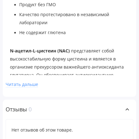
Продукт без ГМО
Качество протестировано в независимой
лаборатории
Не содержит глютена
N-ацетил-L-цистеин (NAC)
представляет собой
высокостабильную форму цистеина и является в
организме прекурсором важнейшего антиоксиданта
глутатиона. Он обеспечивает антиоксидантную
защиту и способствует здоровому функционированию
Читать дальше
иммунной системы. Аминокислоты
Nutricost
— это
продукты высшего качества фармацевтической
степени чистоты.
Отзывы
0
Рекомендации по применению
Нет отзывов об этом товаре.
В качестве пищевой добавки принимать по 1 капсуле