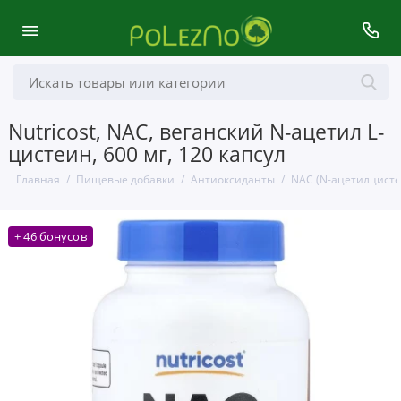
Nutricost, NAC, веганский N-ацетил L-
цистеин, 600 мг, 120 капсул
Главная
Пищевые добавки
Антиоксиданты
NAC (N-ацетилцисте
+ 46 бонусов