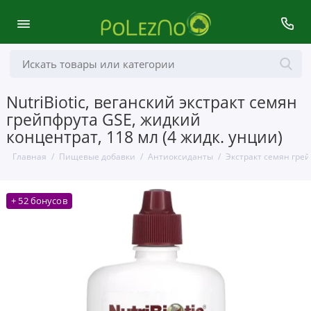
NutriBiotic, веганский экстракт семян
грейпфрута GSE, жидкий
концентрат, 118 мл (4 жидк. унции)
Главная
Пищевые добавки
Антиоксиданты
Экстракт семян гре
+ 52 бонусов