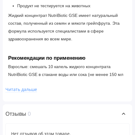
Продукт не тестируется на животных
Жидкий концентрат NutriBiotic GSE имеет натуральный
состав, полученный из семян и мякоти грейпфрута. Эта
формула используется специалистами в сфере
здравоохранения во всем мире.
Рекомендации по применению
Взрослые: смешать 10 капель жидкого концентрата
NutriBiotic GSE в стакане воды или сока (не менее 150 мл
(5 унций)). Принимать 1–3 раза в день независимо от
Читать дальше
приема пищи.
Дети от 5 лет: смешать 3 капли в стакане воды или сока,
принимать 1–2 раза в день. Или принимайте в
Отзывы
0
соответствии с рекомендациями врача. Не берите в рот в
неразбавленном виде.
Нет отзывов об этом товаре.