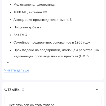
Молекулярная дистилляция
1000 МЕ, витамин D3
Ассоциация производителей омега-3
Пищевая добавка
Без ГМО
Семейное предприятие, основанное в 1968 году
Произведено на предприятии, имеющем регистрацию
надлежащей производственной практики (GMP)
Предварительные, но еще не завершенные исследования
показывают, что потребление омега-3 жирных кислот ЭПК
Читать дальше
и ДГК может снизить риск развития ишемической болезни
сердца.
Отзывы
0
Ultra Omega 3-D от NOW — это наше самое мощное
средство с омега-3, содержащее 600 мг ЭПК и 300 мг ДГК
Нет отзывов об этом товаре.