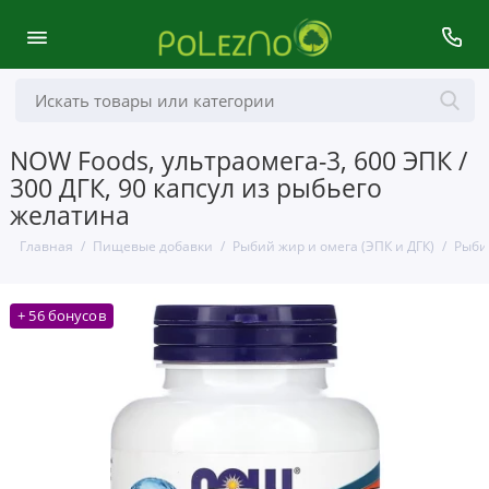
NOW Foods, ультраомега-3, 600 ЭПК /
300 ДГК, 90 капсул из рыбьего
желатина
Главная
Пищевые добавки
Рыбий жир и омега (ЭПК и ДГК)
Рыби
+ 56 бонусов