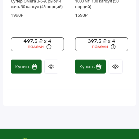
Супер Омега 3-6-9, рыбий
1000 мг, 100 капсул (50
Зелень и суперфуды
жир, 90 капсул (45 порций)
порций)
1990₽
1590₽
Контроль веса
Кости, суставы и хрящи
497.5 ₽ x 4
397.5 ₽ x 4
Микроэлементы (минералы)
Мужское здоровье
Купить
Купить
Продукты пчеловодства
Рыбий жир и омега (ЭПК и ДГК)
Система пищеварения
Снижение веса
Сон