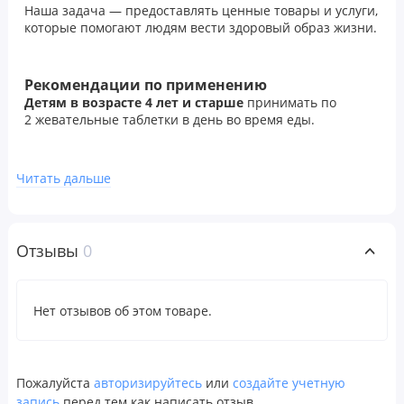
Наша задача — предоставлять ценные товары и услуги,
которые помогают людям вести здоровый образ жизни.
Рекомендации по применению
Детям в возрасте 4 лет и старше
принимать по
2 жевательные таблетки в день во время еды.
Предупреждения
Читать дальше
После вскрытия упаковки хранить в сухом и
прохладном месте.
Случайная передозировка продуктов, содержащих
железо, — основная причина отравлений со
Отзывы
0
смертельным исходом среди детей до 6 лет. Хранить
продукт в недоступном для детей месте. В случае
передозировки следует немедленно обратиться к врачу
Нет отзывов об этом товаре.
или в токсикологический центр.
Проконсультируйтесь с врачом, если ребенок
принимает лекарства или страдает заболеванием. Не
предназначено для детей младше 4 лет. Этот продукт
Пожалуйста
авторизируйтесь
или
создайте учетную
содержит биотин, который может повлиять на
запись
перед тем как написать отзыв