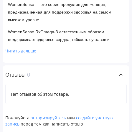
WomenSense — это серия продуктов для женщин,
предназначенная для поддержки здоровья на самом
высоком уровне.
WomenSense RxOmega-3 естественным образом
поддерживает здоровье сердца, гибкость суставов и
сияние кожи. RxOmega-3 — это рыбий жир
Читать дальше
фармацевтического класса, содержащий
высокоэффективные ЭПК и ДГК. Продукт
дистиллированный на молекулярном уровне с гарантией
Отзывы
0
чистоты и защиты от веществ, загрязняющих окружающую
среду, таких как ПХД, ртуть или другие вредные
соединения. RxOmega-3 превосходит самые строгие
Нет отзывов об этом товаре.
международные стандарты качества.
Одна порция (2 мягкие таблетки) содержит 400 мг ЭПК и
Пожалуйста
авторизируйтесь
или
создайте учетную
200 мг ДГК омега-3 жирных кислот, а также 260 мг мощного
запись
перед тем как написать отзыв
антиоксиданта АЛК и 50 мг ГЛК, основного компонента,