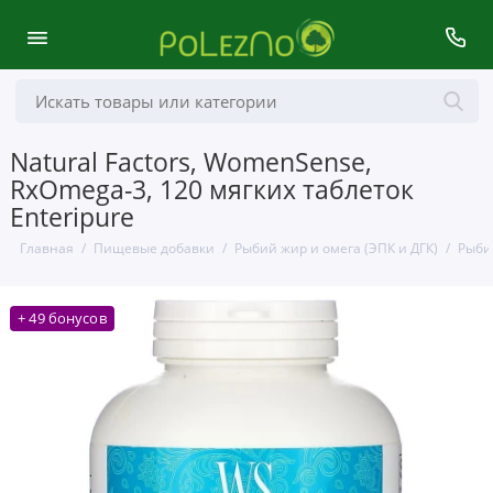
Natural Factors, WomenSense,
RxOmega-3, 120 мягких таблеток
Enteripure
Главная
Пищевые добавки
Рыбий жир и омега (ЭПК и ДГК)
Рыби
+ 49 бонусов