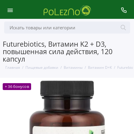
Futurebiotics, Витамин K2 + D3,
повышенная сила действия, 120
капсул
Главная
Пищевые добавки
Витамины
Витамин D+К
Futurebio
+ 36 бонусов