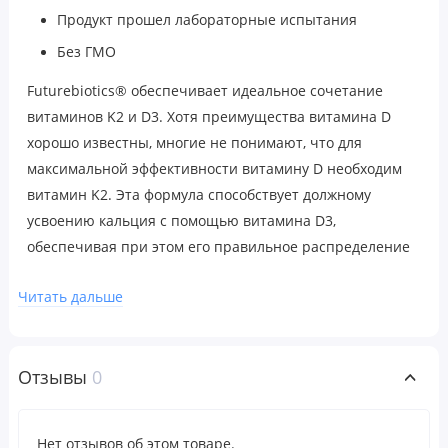
Продукт прошел лабораторные испытания
Без ГМО
Futurebiotics® обеспечивает идеальное сочетание
витаминов K2 и D3. Хотя преимущества витамина D
хорошо известны, многие не понимают, что для
максимальной эффективности витамину D необходим
витамин K2. Эта формула способствует должному
усвоению кальция с помощью витамина D3,
обеспечивая при этом его правильное распределение
в костях — именно там, где он вам больше всего нужен.
Читать дальше
Витамины K2 и D3 от Futurebiotics® — это
действительно идеальная пара для поддержки
здоровья костей и сердца.
Отзывы
0
Рекомендации по применению
В качестве пищевой добавки для взрослых принимать
Нет отзывов об этом товаре.