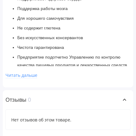
Поддержка работы мозга
Для хорошего самочувствия
Не содержит глютена
Без искусственных консервантов
Чистота гарантирована
Предприятие подотчетно Управлению по контролю
качества пищевых продуктов и лекарственных средств
США (FDA)
Читать дальше
Сертификат программы IFOS
С 1982 года компания Carlson производит лучшие в
Отзывы
0
Норвегии продукты, содержащие омега-3 кислоты.
Рыбий жир с витамином А из печени трески Gems
Нет отзывов об этом товаре.
содержит 230 мг омега-3 в 1 капсуле и незначительное
количество витамина A для тех, кто уже получает