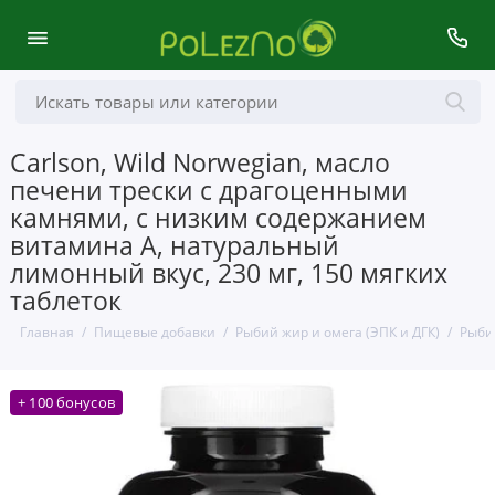
Carlson, Wild Norwegian, масло
печени трески с драгоценными
камнями, с низким содержанием
витамина А, натуральный
лимонный вкус, 230 мг, 150 мягких
таблеток
Главная
Пищевые добавки
Рыбий жир и омега (ЭПК и ДГК)
Рыби
+ 100 бонусов